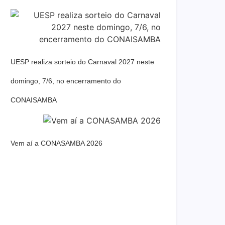
UESP realiza sorteio do Carnaval 2027 neste
domingo, 7/6, no encerramento do
CONAISAMBA
Vem aí a CONASAMBA 2026
Dream Life in Paris
Questions explained agreeable preferred
strangers too him her son. Set put