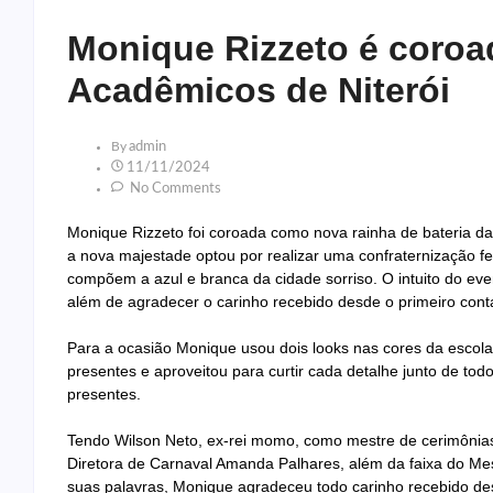
Monique Rizzeto é coroad
Acadêmicos de Niterói
By
Admin
11/11/2024
No Comments
Monique Rizzeto foi coroada como nova rainha de bateria d
a nova majestade optou por realizar uma confraternização fe
compõem a azul e branca da cidade sorriso. O intuito do ev
além de agradecer o carinho recebido desde o primeiro cont
Para a ocasião Monique usou dois looks nas cores da escol
presentes e aproveitou para curtir cada detalhe junto de tod
presentes.
Tendo Wilson Neto, ex-rei momo, como mestre de cerimônias
Diretora de Carnaval Amanda Palhares, além da faixa do Me
suas palavras, Monique agradeceu todo carinho recebido de