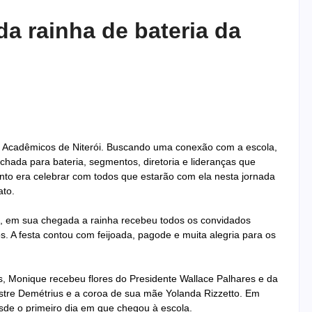
a rainha de bateria da
a Acadêmicos de Niterói. Buscando uma conexão com a escola,
chada para bateria, segmentos, diretoria e lideranças que
ento era celebrar com todos que estarão com ela nesta jornada
ato.
a, em sua chegada a rainha recebeu todos os convidados
os. A festa contou com feijoada, pagode e muita alegria para os
, Monique recebeu flores do Presidente Wallace Palhares e da
stre Demétrius e a coroa de sua mãe Yolanda Rizzetto. Em
sde o primeiro dia em que chegou à escola.