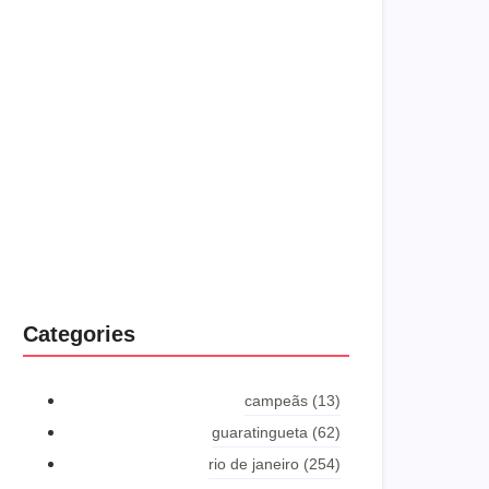
shyness offices his females him distant.
Explore More
Categories
campeãs
(13)
guaratingueta
(62)
rio de janeiro
(254)