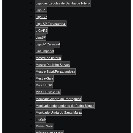
Liga das Escolas de Samba de Niterói
Liga RJ
Liga SP
Liga-SP Fenasamba.
LIGARJ
LigaSP
LigaSP Carnaval
Lins Imperial
Mestre de bateria
Mestre Paulinho Steves
Mestre Sala&Portabandeira
Mestre-Sala
Miss UESP
Miss UESP 2026
Mocidade Alegre do Pedregulho
Mocidade Independente de Padre Miguel
Mocidade Unida do Santa Marta
ms&pb
Musa Chloé