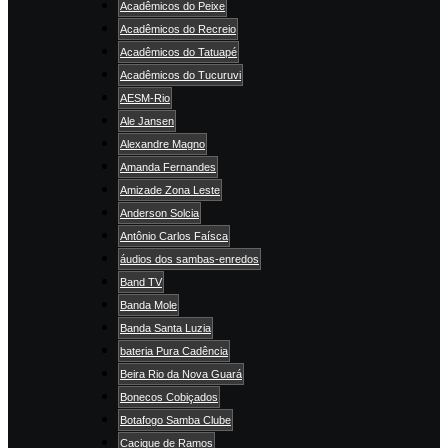
Acadêmicos do Peixe
Acadêmicos do Recreio
Acadêmicos do Tatuapé
Acadêmicos do Tucuruvi
AESM-Rio
Ale Jansen
Alexandre Magno
Amanda Fernandes
Amizade Zona Leste
Anderson Solcia
Antônio Carlos Faísca
áudios dos sambas-enredos
Band TV
Banda Mole
Banda Santa Luzia
bateria Pura Cadência
Beira Rio da Nova Guará
Bonecos Cobiçados
Botafogo Samba Clube
Cacique de Ramos