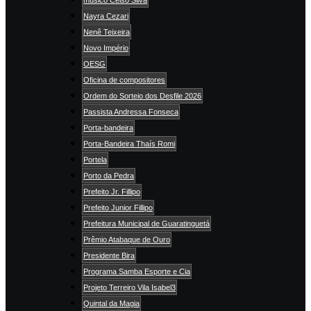
músico Celso Silva
Nayra Cezari
Nenê Teixeira
Novo Império
OESG
Oficina de compositores
Ordem do Sorteio dos Desfile 2026
Passista Andressa Fonseca
Porta-bandeira
Porta-Bandeira Thaís Romi
Portela
Porto da Pedra
Prefeito Jr. Fillipo
Prefeito Junior Fillipo
Prefeitura Municipal de Guaratinguetá
Prêmio Atabaque de Ouro
Presidente Bira
Programa Samba Esporte e Cia
Projeto Terreiro Vila Isabel3
Quintal da Magia