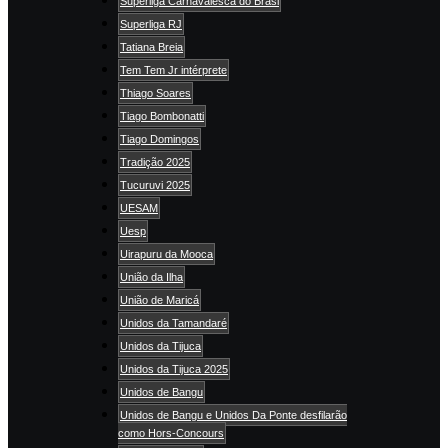
Superliga Carnavalesca do Brasi
Superliga RJ
Tatiana Breia
Tem Tem Jr intérprete
Thiago Soares
Tiago Bombonatti
Tiago Domingos
Tradição 2025
Tucuruvi 2025
UESAM
Uesp
Uirapuru da Mooca
União da Ilha
União de Maricá
Unidos da Tamandaré
Unidos da Tijuca
Unidos da Tijuca 2025
Unidos de Bangu
Unidos de Bangu e Unidos Da Ponte desfilarão
como Hors-Concours