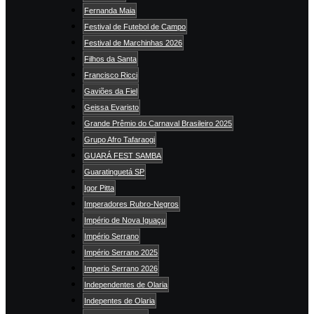
Fernanda Maia
Festival de Futebol de Campo
Festival de Marchinhas 2026
Filhos da Santa
Francisco Ricci
Gaviões da Fiel
Geissa Evaristo
Grande Prêmio do Carnaval Brasileiro 2025
Grupo Afro Tafaraogi
GUARÁ FEST SAMBA
Guaratinguetá SP
Igor Pitta
Imperadores Rubro-Negros
Império de Nova Iguaçu
Império Serrano
Império Serrano 2025
Imperio Serrano 2026
Independentes de Olaria
Indepentes de Olaria