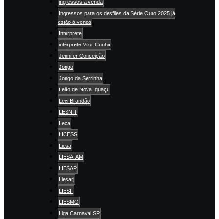
ingressos a venda
Ingressos para os desfiles da Série Ouro 2025 já
estão à venda
Intérprete
intérprete Vitor Cunha
Jennifer Conceição
Jongo
Jongo da Serrinha
Leão de Nova Iguaçu
Leci Brandão
LESNIT
Lexa
LICESS
Liesa
LIESA-AM
LIESAP
Liesarj
LIESF
LIESMG
Liga Carnaval SP