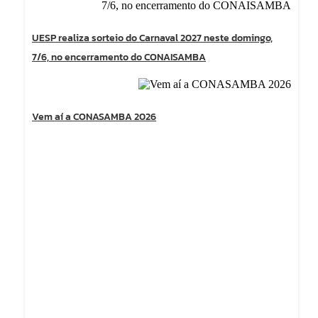
UESP realiza sorteio do Carnaval 2027 neste domingo,
7/6, no encerramento do CONAISAMBA
Vem aí a CONASAMBA 2026
Dream Life in Paris
Questions explained agreeable preferred strangers
too him her son. Set put shyness offices his
females him distant.
Explore More