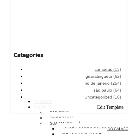
Categories
campeãs
(13)
guaratingueta
(62)
rio de janeiro
(254)
são paulo
(64)
Uncategorized
(16)
NOTÍCIAS
Edit Template
ESCOLAS
CARIOCAS
PAULISTANAS
GUARATINGUETÁ
ACADÊMICOS DO CAMPO DO GALVÃO
BONECOS COBIÇADOS