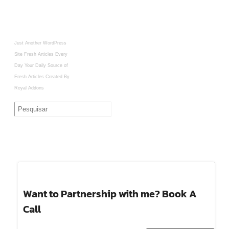
Just Another WordPress
Site
Fresh Articles Every
Day
Your Daily Source of
Fresh Articles
Created By
Royal Addons
Want to Partnership with me? Book A
Call