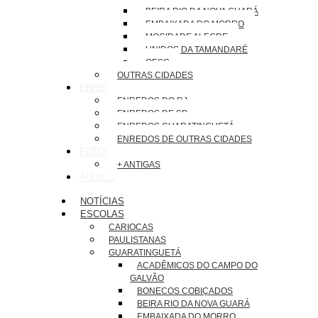
BEIRA RIO DA NOVA GUARÁ
EMBAIXADA DO MORRO
MOCIDADE ALEGRE
UNIDOS DA TAMANDARÉ
OESG
OUTRAS CIDADES
ENREDOS
ENREDOS DO RJ
ENREDOS DE SP
ENREDOS GUARATINGUETÁ
ENREDOS DE OUTRAS CIDADES
FOTOS
+ ANTIGAS
ÁUDIOS
NOTÍCIAS
ESCOLAS
CARIOCAS
PAULISTANAS
GUARATINGUETÁ
ACADÊMICOS DO CAMPO DO
GALVÃO
BONECOS COBIÇADOS
BEIRA RIO DA NOVA GUARÁ
EMBAIXADA DO MORRO