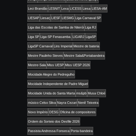
Leci Brandão
LESNIT
Lexa
LICESS
Liesa
LIESA-AM
LIESAP
Liesarj
LIESF
LIESMG
Liga Carnaval SP
Liga das Escolas de Samba de Niterói
Liga RJ
Liga SP
Liga-SP Fenasamba.
LIGARJ
LigaSP
LigaSP Carnaval
Lins Imperial
Mestre de bateria
Mestre Paulinho Steves
Mestre Sala&Portabandeira
Mestre-Sala
Miss UESP
Miss UESP 2026
Mocidade Alegre do Pedregulho
Mocidade Independente de Padre Miguel
Mocidade Unida do Santa Marta
ms&pb
Musa Chloé
músico Celso Silva
Nayra Cezari
Nenê Teixeira
Novo Império
OESG
Oficina de compositores
Ordem do Sorteio dos Desfile 2026
Passista Andressa Fonseca
Porta-bandeira