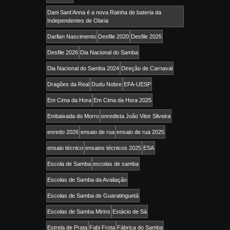
Dani Sant’Anna é a nova Rainha de bateria da
Independentes de Olaria
Darllan Nascimento
Desfile 2020
Desfile 2025
Desfile 2026
Dia Nacional do Samba
Dia Nacional do Samba 2024
Direção de Carnaval
Dragões da Real
Dudu Nobre
EFA-UESP
Em Cima da Hora
Em Cima da Hora 2025
Embaixada do Morro
enredista João Vitor Silveira
enredo 2026
ensaio de rua
ensaio de rua 2025
ensaio técnico
ensaios técnicos 2025
ESA
Escola de Samba
escolas de samba
Escolas de Samba da Avaliação
Escolas de Samba de Guaratinguetá
Escolas de Samba Mirins
Estácio de Sá
Estrela de Prata
Fabi Frota
Fábrica do Samba