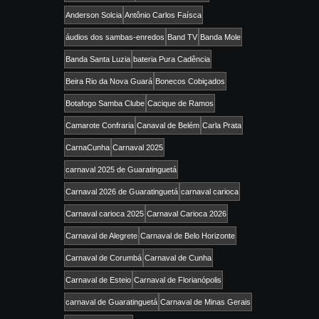
Anderson Solcia
Antônio Carlos Faísca
áudios dos sambas-enredos
Band TV
Banda Mole
Banda Santa Luzia
bateria Pura Cadência
Beira Rio da Nova Guará
Bonecos Cobiçados
Botafogo Samba Clube
Cacique de Ramos
Camarote Confraria
Canaval de Belém
Carla Prata
CarnaCunha
Carnaval 2025
carnaval 2025 de Guaratinguetá
Carnaval 2026 de Guaratinguetá
carnaval carioca
Carnaval carioca 2025
Carnaval Carioca 2026
Carnaval de Alegrete
Carnaval de Belo Horizonte
Carnaval de Corumbá
Carnaval de Cunha
Carnaval de Esteio
Carnaval de Florianópolis
carnaval de Guaratinguetá
Carnaval de Minas Gerais