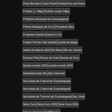
Porta-Bandeira Thaís Romi
Portela
Porto da Pedra
Prefeito Jr. Fillipo
Prefeito Junior Fillipo
Prefeitura Municipal de Guaratinguetá
Prêmio Atabaque de Ouro
Presidente Bira
Programa Samba Esporte e Cia
Projeto Terreiro Vila Isabel3
Quintal da Magia
rainha da bateria 2025
Rei Momo
Rio de Janeiro
Rosana Pinto
Rosas de Ouiro
Rosas de Ouro
Samba enredo 2025
samba enredo 2026
Sambódromodo Rio
São Clemente
Secretaria da Cultura de Guaratinguetá
Secretaria de Cultura de Guaratinguetá
Secretaria de Turismo de Guaratinguetá
Seo Jamil
Série Ouro
Série Ouro 2025
Série Ouro 2026
Simone Sampaio
SUPERLIGA