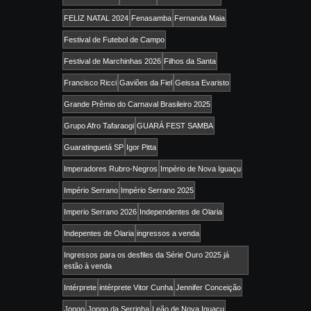
FELIZ NATAL 2024
Fenasamba
Fernanda Maia
Festival de Futebol de Campo
Festival de Marchinhas 2026
Filhos da Santa
Francisco Ricci
Gaviões da Fiel
Geissa Evaristo
Grande Prêmio do Carnaval Brasileiro 2025
Grupo Afro Tafaraogi
GUARÁ FEST SAMBA
Guaratinguetá SP
Igor Pitta
Imperadores Rubro-Negros
Império de Nova Iguaçu
Império Serrano
Império Serrano 2025
Imperio Serrano 2026
Independentes de Olaria
Indepentes de Olaria
ingressos a venda
Ingressos para os desfiles da Série Ouro 2025 já
estão à venda
Intérprete
intérprete Vitor Cunha
Jennifer Conceição
Jongo
Jongo da Serrinha
Leão de Nova Iguaçu