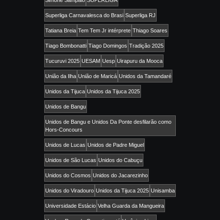
Superliga Carnavalesca do Brasi
Superliga RJ
Tatiana Breia
Tem Tem Jr intérprete
Thiago Soares
Tiago Bombonatti
Tiago Domingos
Tradição 2025
Tucuruvi 2025
UESAM
Uesp
Uirapuru da Mooca
União da Ilha
União de Maricá
Unidos da Tamandaré
Unidos da Tijuca
Unidos da Tijuca 2025
Unidos de Bangu
Unidos de Bangu e Unidos Da Ponte desfilarão como
Hors-Concours
Unidos de Lucas
Unidos de Padre Miguel
Unidos de São Lucas
Unidos do Cabuçu
Unidos do Cosmos
Unidos do Jacarezinho
Unidos do Viradouro
Unidos da Tijuca 2025
Unisamba
Universidade Estácio
Velha Guarda da Mangueira