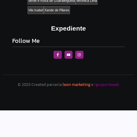
Verde e Rosa de Guaratinguetá
Verônica Lima
Vila Isabel
Xande de Pilares
Expediente
Follow Me
© 2023 Created parceria
leon marketing
e
rgsuporteweb