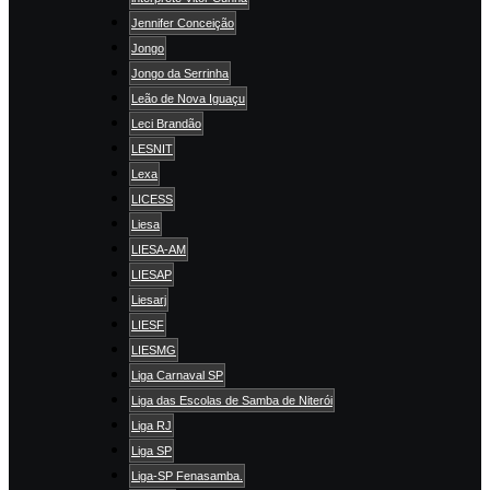
Jennifer Conceição
Jongo
Jongo da Serrinha
Leão de Nova Iguaçu
Leci Brandão
LESNIT
Lexa
LICESS
Liesa
LIESA-AM
LIESAP
Liesarj
LIESF
LIESMG
Liga Carnaval SP
Liga das Escolas de Samba de Niterói
Liga RJ
Liga SP
Liga-SP Fenasamba.