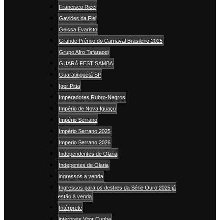
Francisco Ricci
Gaviões da Fiel
Geissa Evaristo
Grande Prêmio do Carnaval Brasileiro 2025
Grupo Afro Tafaraogi
GUARÁ FEST SAMBA
Guaratinguetá SP
Igor Pitta
Imperadores Rubro-Negros
Império de Nova Iguaçu
Império Serrano
Império Serrano 2025
Imperio Serrano 2026
Independentes de Olaria
Indepentes de Olaria
ingressos a venda
Ingressos para os desfiles da Série Ouro 2025 já
estão à venda
Intérprete
intérprete Vitor Cunha