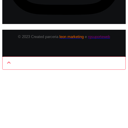
© 2023 Created parceria
leon marketing
e
rgsuporteweb