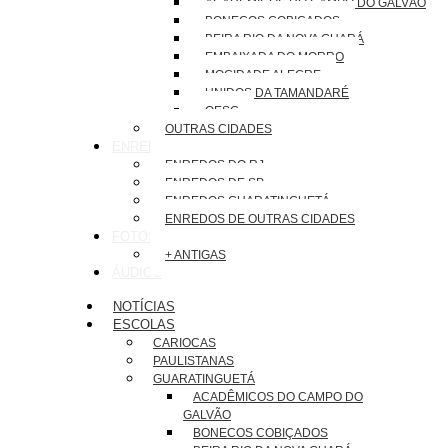
ACADÊMICOS DO CAMPO DO GALVÃO
BONECOS COBIÇADOS
BEIRA RIO DA NOVA GUARÁ
EMBAIXADA DO MORRO
MOCIDADE ALEGRE
UNIDOS DA TAMANDARÉ
OESG
OUTRAS CIDADES
ENREDOS
ENREDOS DO RJ
ENREDOS DE SP
ENREDOS GUARATINGUETÁ
ENREDOS DE OUTRAS CIDADES
FOTOS
+ ANTIGAS
ÁUDIOS
NOTÍCIAS
ESCOLAS
CARIOCAS
PAULISTANAS
GUARATINGUETÁ
ACADÊMICOS DO CAMPO DO
GALVÃO
BONECOS COBIÇADOS