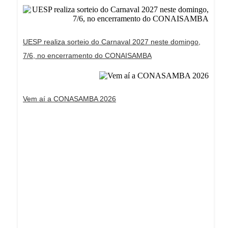
UESP realiza sorteio do Carnaval 2027 neste domingo,
7/6, no encerramento do CONAISAMBA
Vem aí a CONASAMBA 2026
Dream Life in Paris
Questions explained agreeable preferred strangers
too him her son. Set put shyness offices his
females him distant.
Explore More