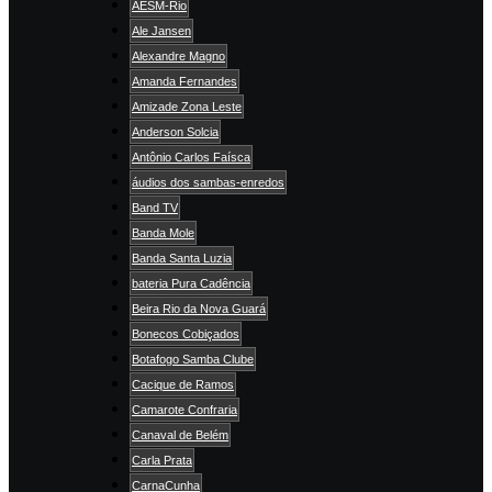
AESM-Rio
Ale Jansen
Alexandre Magno
Amanda Fernandes
Amizade Zona Leste
Anderson Solcia
Antônio Carlos Faísca
áudios dos sambas-enredos
Band TV
Banda Mole
Banda Santa Luzia
bateria Pura Cadência
Beira Rio da Nova Guará
Bonecos Cobiçados
Botafogo Samba Clube
Cacique de Ramos
Camarote Confraria
Canaval de Belém
Carla Prata
CarnaCunha