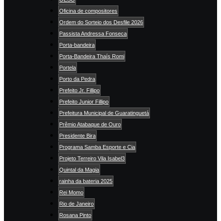
Oficina de compositores
Ordem do Sorteio dos Desfile 2026
Passista Andressa Fonseca
Porta-bandeira
Porta-Bandeira Thaís Romi
Portela
Porto da Pedra
Prefeito Jr. Fillipo
Prefeito Junior Fillipo
Prefeitura Municipal de Guaratinguetá
Prêmio Atabaque de Ouro
Presidente Bira
Programa Samba Esporte e Cia
Projeto Terreiro Vila Isabel3
Quintal da Magia
rainha da bateria 2025
Rei Momo
Rio de Janeiro
Rosana Pinto