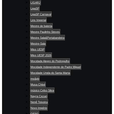
LIGARJ
LigaSP
LigaSP Carnaval
Lins Imperial
Mestre de bateria
Mestre Paulinho Steves
Mestre Sala&Portabandeira
Mestre-Sala
Miss UESP
Miss UESP 2026
Mocidade Alegre do Pedregulho
Mocidade Independente de Padre Miguel
Mocidade Unida do Santa Marta
ms&pb
Musa Chloé
músico Celso Silva
Nayra Cezari
Nenê Teixeira
Novo Império
OESG