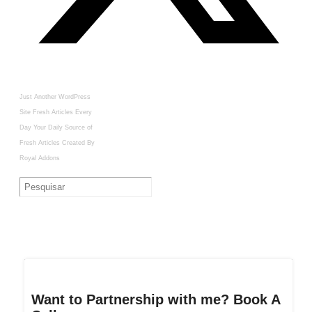
Just Another WordPress
Site
Fresh Articles Every
Day
Your Daily Source of
Fresh Articles
Created By
Royal Addons
Want to Partnership with me? Book A