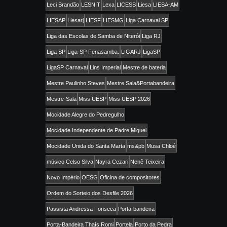
Leci Brandão
LESNIT
Lexa
LICESS
Liesa
LIESA-AM
LIESAP
Liesarj
LIESF
LIESMG
Liga Carnaval SP
Liga das Escolas de Samba de Niterói
Liga RJ
Liga SP
Liga-SP Fenasamba.
LIGARJ
LigaSP
LigaSP Carnaval
Lins Imperial
Mestre de bateria
Mestre Paulinho Steves
Mestre Sala&Portabandeira
Mestre-Sala
Miss UESP
Miss UESP 2026
Mocidade Alegre do Pedregulho
Mocidade Independente de Padre Miguel
Mocidade Unida do Santa Marta
ms&pb
Musa Chloé
músico Celso Silva
Nayra Cezari
Nenê Teixeira
Novo Império
OESG
Oficina de compositores
Ordem do Sorteio dos Desfile 2026
Passista Andressa Fonseca
Porta-bandeira
Porta-Bandeira Thaís Romi
Portela
Porto da Pedra