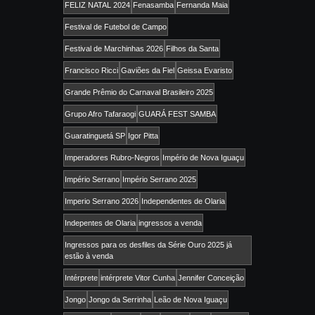
FELIZ NATAL 2024
Fenasamba
Fernanda Maia
Festival de Futebol de Campo
Festival de Marchinhas 2026
Filhos da Santa
Francisco Ricci
Gaviões da Fiel
Geissa Evaristo
Grande Prêmio do Carnaval Brasileiro 2025
Grupo Afro Tafaraogi
GUARÁ FEST SAMBA
Guaratinguetá SP
Igor Pitta
Imperadores Rubro-Negros
Império de Nova Iguaçu
Império Serrano
Império Serrano 2025
Imperio Serrano 2026
Independentes de Olaria
Indepentes de Olaria
ingressos a venda
Ingressos para os desfiles da Série Ouro 2025 já
estão à venda
Intérprete
intérprete Vitor Cunha
Jennifer Conceição
Jongo
Jongo da Serrinha
Leão de Nova Iguaçu