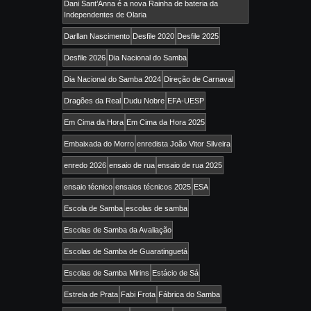
Dani Sant’Anna é a nova Rainha de bateria da
Independentes de Olaria
Darllan Nascimento
Desfile 2020
Desfile 2025
Desfile 2026
Dia Nacional do Samba
Dia Nacional do Samba 2024
Direção de Carnaval
Dragões da Real
Dudu Nobre
EFA-UESP
Em Cima da Hora
Em Cima da Hora 2025
Embaixada do Morro
enredista João Vitor Silveira
enredo 2026
ensaio de rua
ensaio de rua 2025
ensaio técnico
ensaios técnicos 2025
ESA
Escola de Samba
escolas de samba
Escolas de Samba da Avaliação
Escolas de Samba de Guaratinguetá
Escolas de Samba Mirins
Estácio de Sá
Estrela de Prata
Fabi Frota
Fábrica do Samba