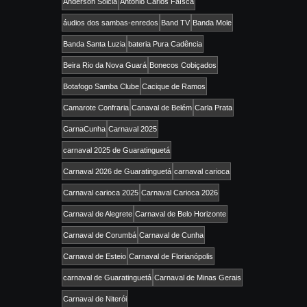
Anderson Solcia
Antônio Carlos Faísca
áudios dos sambas-enredos
Band TV
Banda Mole
Banda Santa Luzia
bateria Pura Cadência
Beira Rio da Nova Guará
Bonecos Cobiçados
Botafogo Samba Clube
Cacique de Ramos
Camarote Confraria
Canaval de Belém
Carla Prata
CarnaCunha
Carnaval 2025
carnaval 2025 de Guaratinguetá
Carnaval 2026 de Guaratinguetá
carnaval carioca
Carnaval carioca 2025
Carnaval Carioca 2026
Carnaval de Alegrete
Carnaval de Belo Horizonte
Carnaval de Corumbá
Carnaval de Cunha
Carnaval de Esteio
Carnaval de Florianópolis
carnaval de Guaratinguetá
Carnaval de Minas Gerais
Carnaval de Niterói