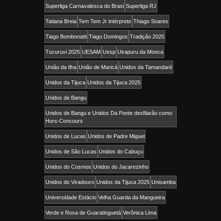
Superliga Carnavalesca do Brasi
Superliga RJ
Tatiana Breia
Tem Tem Jr intérprete
Thiago Soares
Tiago Bombonatti
Tiago Domingos
Tradição 2025
Tucuruvi 2025
UESAM
Uesp
Uirapuru da Mooca
União da Ilha
União de Maricá
Unidos da Tamandaré
Unidos da Tijuca
Unidos da Tijuca 2025
Unidos de Bangu
Unidos de Bangu e Unidos Da Ponte desfilarão como
Hors-Concours
Unidos de Lucas
Unidos de Padre Miguel
Unidos de São Lucas
Unidos do Cabuçu
Unidos do Cosmos
Unidos do Jacarezinho
Unidos do Viradouro
Unidos da Tijuca 2025
Unisamba
Universidade Estácio
Velha Guarda da Mangueira
Verde e Rosa de Guaratinguetá
Verônica Lima