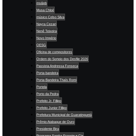
ms&pb
Musa Chloé
músico Celso Silva
Nayra Cezari
Nenê Teixeira
Novo Império
OESG
Oficina de compositores
Ordem do Sorteio dos Desfile 2026
Passista Andressa Fonseca
Porta-bandeira
Porta-Bandeira Thaís Romi
Portela
Porto da Pedra
Prefeito Jr. Fillipo
Prefeito Junior Fillipo
Prefeitura Municipal de Guaratinguetá
Prêmio Atabaque de Ouro
Presidente Bira
Programa Samba Esporte e Cia