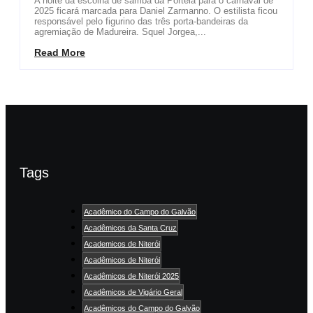
A noite da escolha de samba da Portela para o carnaval de
2025 ficará marcada para Daniel Zarmanno. O estilista ficou
responsável pelo figurino das três porta-bandeiras da
agremiação de Madureira. Squel Jorgea,...
Read More
Tags
Acadêmico do Campo do Galvão
Acadêmicos da Santa Cruz
Academicos de Niterói
Acadêmicos de Niterói
Acadêmicos de Niterói 2025
Acadêmicos de Vigário Geral
Acadêmicos do Campo do Galvão