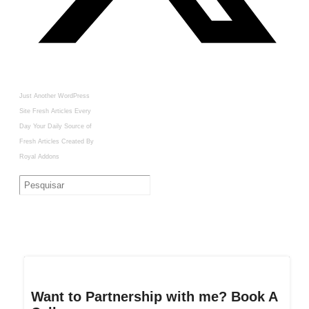
Just Another WordPress
Site
Fresh Articles Every
Day
Your Daily Source of
Fresh Articles
Created By
Royal Addons
Want to Partnership with me? Book A