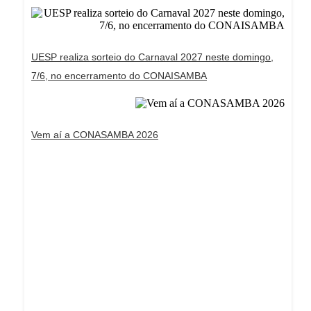
UESP realiza sorteio do Carnaval 2027 neste domingo,
7/6, no encerramento do CONAISAMBA
Vem aí a CONASAMBA 2026
Dream Life in Paris
Questions explained agreeable preferred strangers
too him her son. Set put shyness offices his
females him distant.
Explore More