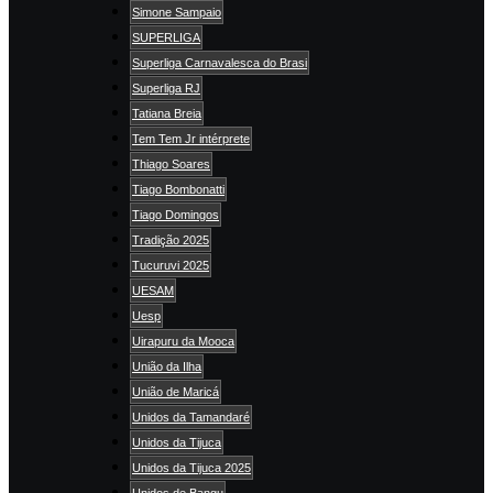
Simone Sampaio
SUPERLIGA
Superliga Carnavalesca do Brasi
Superliga RJ
Tatiana Breia
Tem Tem Jr intérprete
Thiago Soares
Tiago Bombonatti
Tiago Domingos
Tradição 2025
Tucuruvi 2025
UESAM
Uesp
Uirapuru da Mooca
União da Ilha
União de Maricá
Unidos da Tamandaré
Unidos da Tijuca
Unidos da Tijuca 2025
Unidos de Bangu