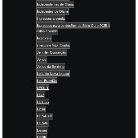
Independentes de Olaria
Indepentes de Olaria
ingressos a venda
Ingressos para os desfiles da Série Ouro 2025 já
estão à venda
Intérprete
intérprete Vitor Cunha
Jennifer Conceição
Jongo
Jongo da Serrinha
Leão de Nova Iguaçu
Leci Brandão
LESNIT
Lexa
LICESS
Liesa
LIESA-AM
LIESAP
Liesarj
LIESF