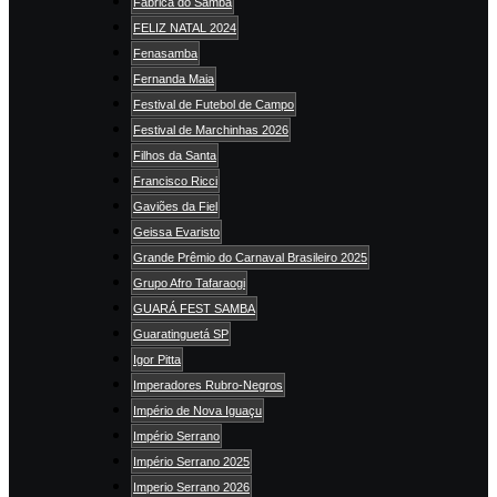
Fábrica do Samba
FELIZ NATAL 2024
Fenasamba
Fernanda Maia
Festival de Futebol de Campo
Festival de Marchinhas 2026
Filhos da Santa
Francisco Ricci
Gaviões da Fiel
Geissa Evaristo
Grande Prêmio do Carnaval Brasileiro 2025
Grupo Afro Tafaraogi
GUARÁ FEST SAMBA
Guaratinguetá SP
Igor Pitta
Imperadores Rubro-Negros
Império de Nova Iguaçu
Império Serrano
Império Serrano 2025
Imperio Serrano 2026