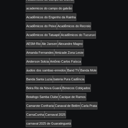
academicos do campo do galvão
Acadêmicos do Engenho da Rainha
Acadêmicos do Peixe
Acadêmicos do Recreio
Acadêmicos do Tatuapé
Acadêmicos do Tucuruvi
AESM-Rio
Ale Jansen
Alexandre Magno
Amanda Fernandes
Amizade Zona Leste
Anderson Solcia
Antônio Carlos Faísca
áudios dos sambas-enredos
Band TV
Banda Mole
Banda Santa Luzia
bateria Pura Cadência
Beira Rio da Nova Guará
Bonecos Cobiçados
Botafogo Samba Clube
Cacique de Ramos
Camarote Confraria
Canaval de Belém
Carla Prata
CarnaCunha
Carnaval 2025
carnaval 2025 de Guaratinguetá