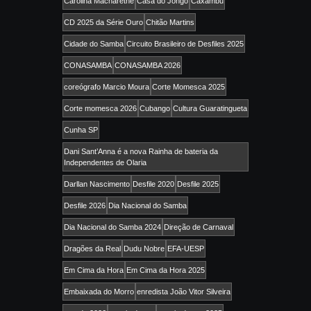
Carolina Macharethe
Casa do Jongo
Caxambu
CD 2025 da Série Ouro
Chitão Martins
Cidade do Samba
Circuito Brasileiro de Desfiles 2025
CONASAMBA
CONASAMBA 2026
coreógrafo Marcio Moura
Corte Momesca 2025
Corte momesca 2026
Cubango
Cultura Guaratingueta
Cunha SP
Dani Sant’Anna é a nova Rainha de bateria da
Independentes de Olaria
Darllan Nascimento
Desfile 2020
Desfile 2025
Desfile 2026
Dia Nacional do Samba
Dia Nacional do Samba 2024
Direção de Carnaval
Dragões da Real
Dudu Nobre
EFA-UESP
Em Cima da Hora
Em Cima da Hora 2025
Embaixada do Morro
enredista João Vitor Silveira