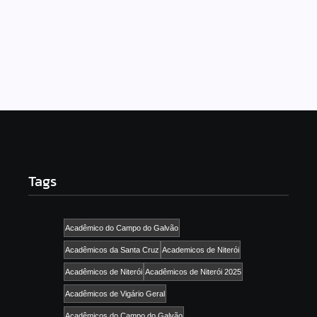
participem!
27/01/2025
-
No Comments
admin
Read More
Tags
Acadêmico do Campo do Galvão
Acadêmicos da Santa Cruz
Academicos de Niterói
Acadêmicos de Niterói
Acadêmicos de Niterói 2025
Acadêmicos de Vigário Geral
Acadêmicos do Campo do Galvão