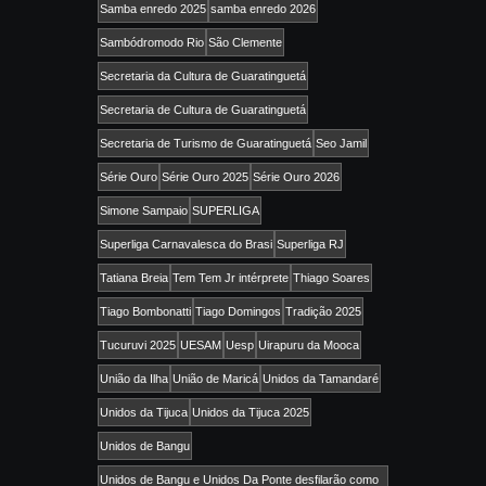
Samba enredo 2025
samba enredo 2026
Sambódromodo Rio
São Clemente
Secretaria da Cultura de Guaratinguetá
Secretaria de Cultura de Guaratinguetá
Secretaria de Turismo de Guaratinguetá
Seo Jamil
Série Ouro
Série Ouro 2025
Série Ouro 2026
Simone Sampaio
SUPERLIGA
Superliga Carnavalesca do Brasi
Superliga RJ
Tatiana Breia
Tem Tem Jr intérprete
Thiago Soares
Tiago Bombonatti
Tiago Domingos
Tradição 2025
Tucuruvi 2025
UESAM
Uesp
Uirapuru da Mooca
União da Ilha
União de Maricá
Unidos da Tamandaré
Unidos da Tijuca
Unidos da Tijuca 2025
Unidos de Bangu
Unidos de Bangu e Unidos Da Ponte desfilarão como