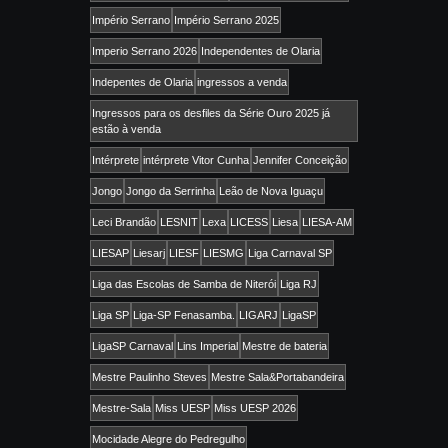
Império Serrano
Império Serrano 2025
Imperio Serrano 2026
Independentes de Olaria
Indepentes de Olaria
ingressos a venda
Ingressos para os desfiles da Série Ouro 2025 já
estão à venda
Intérprete
intérprete Vitor Cunha
Jennifer Conceição
Jongo
Jongo da Serrinha
Leão de Nova Iguaçu
Leci Brandão
LESNIT
Lexa
LICESS
Liesa
LIESA-AM
LIESAP
Liesarj
LIESF
LIESMG
Liga Carnaval SP
Liga das Escolas de Samba de Niterói
Liga RJ
Liga SP
Liga-SP Fenasamba.
LIGARJ
LigaSP
LigaSP Carnaval
Lins Imperial
Mestre de bateria
Mestre Paulinho Steves
Mestre Sala&Portabandeira
Mestre-Sala
Miss UESP
Miss UESP 2026
Mocidade Alegre do Pedregulho