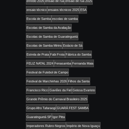
enredo 2026
ensaio de rua
ensaio de rua 2025
ensaio técnico
ensaios técnicos 2025
ESA
Escola de Samba
escolas de samba
Escolas de Samba da Avaliação
Escolas de Samba de Guaratinguetá
Escolas de Samba Mirins
Estácio de Sá
Estrela de Prata
Fabi Frota
Fábrica do Samba
FELIZ NATAL 2024
Fenasamba
Fernanda Maia
Festival de Futebol de Campo
Festival de Marchinhas 2026
Filhos da Santa
Francisco Ricci
Gaviões da Fiel
Geissa Evaristo
Grande Prêmio do Carnaval Brasileiro 2025
Grupo Afro Tafaraogi
GUARÁ FEST SAMBA
Guaratinguetá SP
Igor Pitta
Imperadores Rubro-Negros
Império de Nova Iguaçu