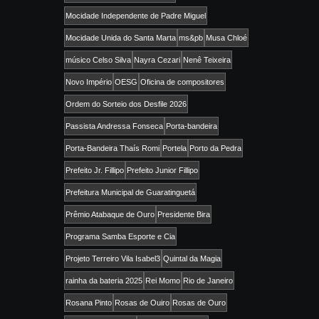
Mocidade Independente de Padre Miguel
Mocidade Unida do Santa Marta
ms&pb
Musa Chloé
músico Celso Silva
Nayra Cezari
Nenê Teixeira
Novo Império
OESG
Oficina de compositores
Ordem do Sorteio dos Desfile 2026
Passista Andressa Fonseca
Porta-bandeira
Porta-Bandeira Thaís Romi
Portela
Porto da Pedra
Prefeito Jr. Fillipo
Prefeito Junior Fillipo
Prefeitura Municipal de Guaratinguetá
Prêmio Atabaque de Ouro
Presidente Bira
Programa Samba Esporte e Cia
Projeto Terreiro Vila Isabel3
Quintal da Magia
rainha da bateria 2025
Rei Momo
Rio de Janeiro
Rosana Pinto
Rosas de Ouiro
Rosas de Ouro