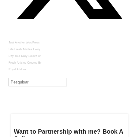
Just Another WordPress
Site
Fresh Articles Every
Day
Your Daily Source of
Fresh Articles
Created By
Royal Addons
Want to Partnership with me? Book A