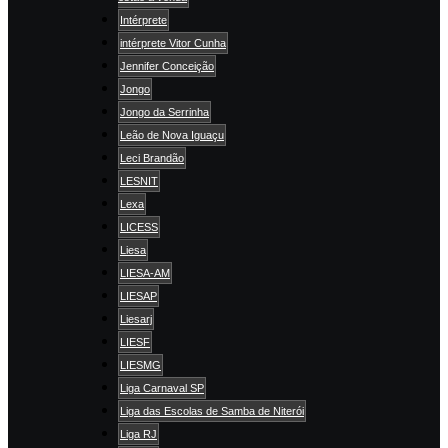
Intérprete
intérprete Vitor Cunha
Jennifer Conceição
Jongo
Jongo da Serrinha
Leão de Nova Iguaçu
Leci Brandão
LESNIT
Lexa
LICESS
Liesa
LIESA-AM
LIESAP
Liesarj
LIESF
LIESMG
Liga Carnaval SP
Liga das Escolas de Samba de Niterói
Liga RJ