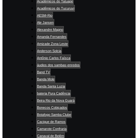
Acadêmicos do Tatuapé
Acadêmicos do Tucuruvi
AESM-Rio
Ale Jansen
Alexandre Magno
Amanda Fernandes
Amizade Zona Leste
Anderson Solcia
Antônio Carlos Faísca
áudios dos sambas-enredos
Band TV
Banda Mole
Banda Santa Luzia
bateria Pura Cadência
Beira Rio da Nova Guará
Bonecos Cobiçados
Botafogo Samba Clube
Cacique de Ramos
Camarote Confraria
Canaval de Belém