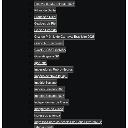
Festival de Marchinhas 2026
Filhos da Santa
Francisco Ricci
Gaviões da Fiel
Geissa Evaristo
Grande Prêmio do Carnaval Brasileiro 2025
Grupo Afro Tafaraogi
GUARÁ FEST SAMBA
Guaratinguetá SP
Igor Pitta
Imperadores Rubro-Negros
Império de Nova Iguaçu
Império Serrano
Império Serrano 2025
Imperio Serrano 2026
Independentes de Olaria
Indepentes de Olaria
ingressos a venda
Ingressos para os desfiles da Série Ouro 2025 já
estão à venda