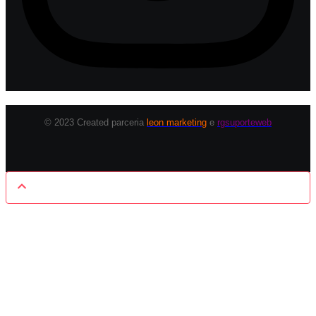
© 2023 Created parceria
leon marketing
e
rgsuporteweb