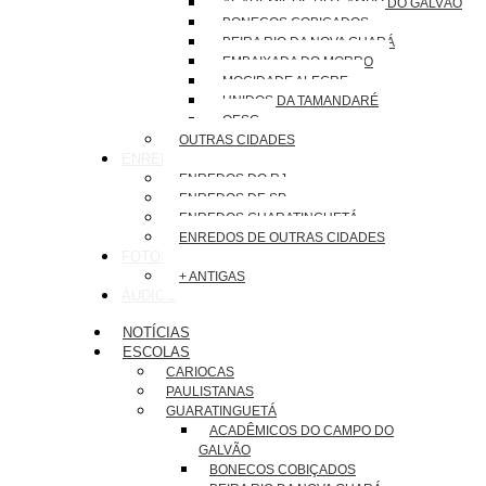
ACADÊMICOS DO CAMPO DO GALVÃO
BONECOS COBIÇADOS
BEIRA RIO DA NOVA GUARÁ
EMBAIXADA DO MORRO
MOCIDADE ALEGRE
UNIDOS DA TAMANDARÉ
OESG
OUTRAS CIDADES
ENREDOS
ENREDOS DO RJ
ENREDOS DE SP
ENREDOS GUARATINGUETÁ
ENREDOS DE OUTRAS CIDADES
FOTOS
+ ANTIGAS
ÁUDIOS
NOTÍCIAS
ESCOLAS
CARIOCAS
PAULISTANAS
GUARATINGUETÁ
ACADÊMICOS DO CAMPO DO
GALVÃO
BONECOS COBIÇADOS