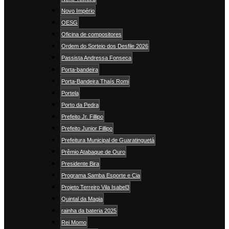
Novo Império
OESG
Oficina de compositores
Ordem do Sorteio dos Desfile 2026
Passista Andressa Fonseca
Porta-bandeira
Porta-Bandeira Thaís Romi
Portela
Porto da Pedra
Prefeito Jr. Fillipo
Prefeito Junior Fillipo
Prefeitura Municipal de Guaratinguetá
Prêmio Atabaque de Ouro
Presidente Bira
Programa Samba Esporte e Cia
Projeto Terreiro Vila Isabel3
Quintal da Magia
rainha da bateria 2025
Rei Momo