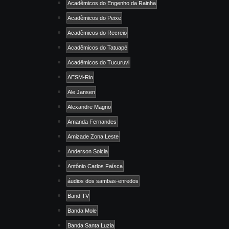
Acadêmicos do Engenho da Rainha
Acadêmicos do Peixe
Acadêmicos do Recreio
Acadêmicos do Tatuapé
Acadêmicos do Tucuruvi
AESM-Rio
Ale Jansen
Alexandre Magno
Amanda Fernandes
Amizade Zona Leste
Anderson Solcia
Antônio Carlos Faísca
áudios dos sambas-enredos
Band TV
Banda Mole
Banda Santa Luzia