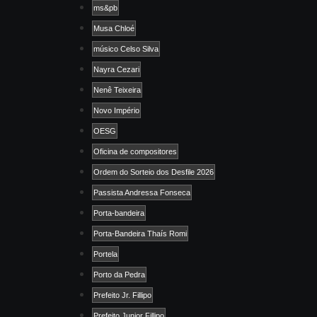
ms&pb
Musa Chloé
músico Celso Silva
Nayra Cezari
Nenê Teixeira
Novo Império
OESG
Oficina de compositores
Ordem do Sorteio dos Desfile 2026
Passista Andressa Fonseca
Porta-bandeira
Porta-Bandeira Thaís Romi
Portela
Porto da Pedra
Prefeito Jr. Fillipo
Prefeito Junior Fillipo