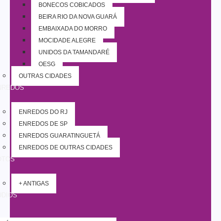
BONECOS COBIÇADOS
BEIRA RIO DA NOVA GUARÁ
EMBAIXADA DO MORRO
MOCIDADE ALEGRE
UNIDOS DA TAMANDARÉ
OESG
OUTRAS CIDADES
NREDOS
ENREDOS DO RJ
ENREDOS DE SP
ENREDOS GUARATINGUETÁ
ENREDOS DE OUTRAS CIDADES
OTOS
+ ANTIGAS
UDIOS