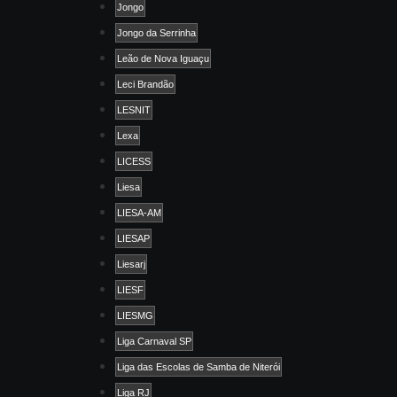
Jongo
Jongo da Serrinha
Leão de Nova Iguaçu
Leci Brandão
LESNIT
Lexa
LICESS
Liesa
LIESA-AM
LIESAP
Liesarj
LIESF
LIESMG
Liga Carnaval SP
Liga das Escolas de Samba de Niterói
Liga RJ