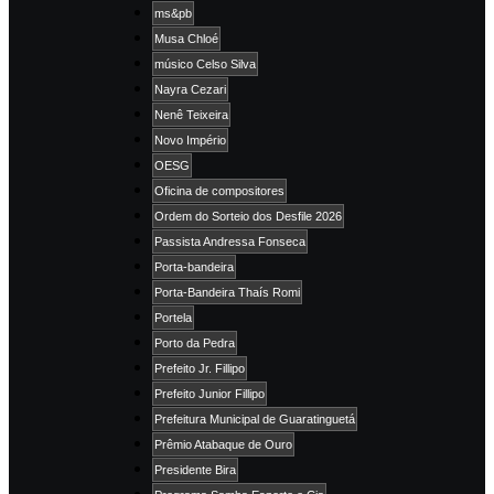
ms&pb
Musa Chloé
músico Celso Silva
Nayra Cezari
Nenê Teixeira
Novo Império
OESG
Oficina de compositores
Ordem do Sorteio dos Desfile 2026
Passista Andressa Fonseca
Porta-bandeira
Porta-Bandeira Thaís Romi
Portela
Porto da Pedra
Prefeito Jr. Fillipo
Prefeito Junior Fillipo
Prefeitura Municipal de Guaratinguetá
Prêmio Atabaque de Ouro
Presidente Bira