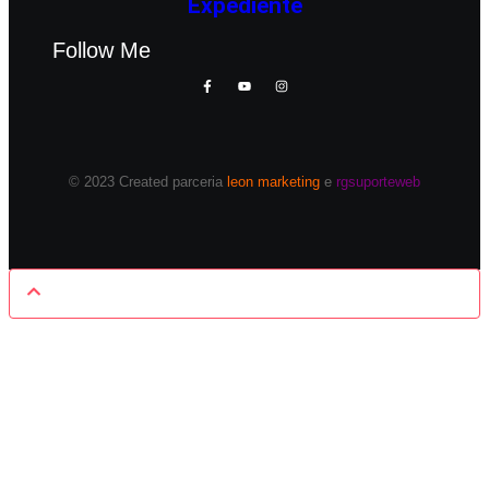
Expediente
Follow Me
© 2023 Created parceria
leon marketing
e
rgsuporteweb