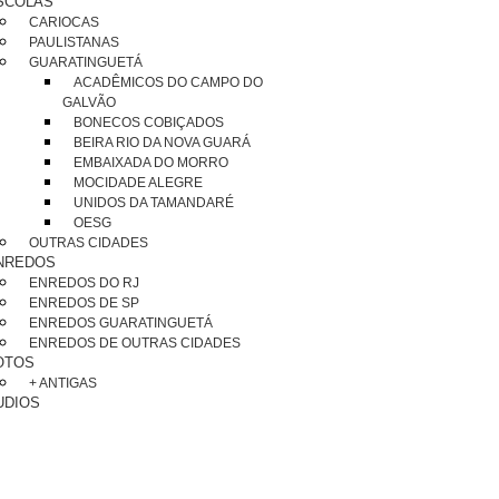
SCOLAS
CARIOCAS
PAULISTANAS
GUARATINGUETÁ
ACADÊMICOS DO CAMPO DO
GALVÃO
BONECOS COBIÇADOS
BEIRA RIO DA NOVA GUARÁ
EMBAIXADA DO MORRO
MOCIDADE ALEGRE
UNIDOS DA TAMANDARÉ
OESG
OUTRAS CIDADES
NREDOS
ENREDOS DO RJ
ENREDOS DE SP
ENREDOS GUARATINGUETÁ
ENREDOS DE OUTRAS CIDADES
OTOS
+ ANTIGAS
UDIOS