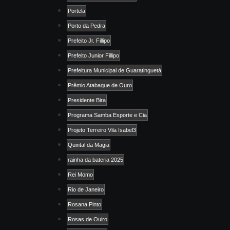
Portela
Porto da Pedra
Prefeito Jr. Fillipo
Prefeito Junior Fillipo
Prefeitura Municipal de Guaratinguetá
Prêmio Atabaque de Ouro
Presidente Bira
Programa Samba Esporte e Cia
Projeto Terreiro Vila Isabel3
Quintal da Magia
rainha da bateria 2025
Rei Momo
Rio de Janeiro
Rosana Pinto
Rosas de Ouiro