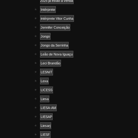
2025 já estão à venda
Intérprete
intérprete Vitor Cunha
Jennifer Conceição
Jongo
Jongo da Serrinha
Leão de Nova Iguaçu
Leci Brandão
LESNIT
Lexa
LICESS
Liesa
LIESA-AM
LIESAP
Liesarj
LIESF