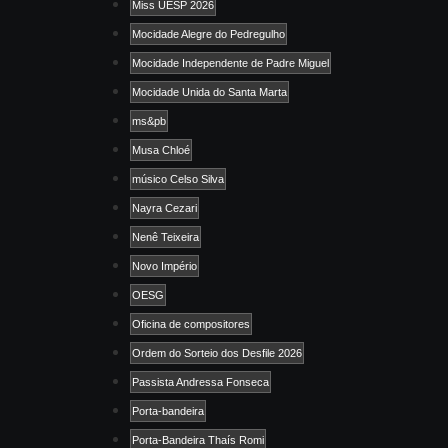
Miss UESP 2026
Mocidade Alegre do Pedregulho
Mocidade Independente de Padre Miguel
Mocidade Unida do Santa Marta
ms&pb
Musa Chloé
músico Celso Silva
Nayra Cezari
Nenê Teixeira
Novo Império
OESG
Oficina de compositores
Ordem do Sorteio dos Desfile 2026
Passista Andressa Fonseca
Porta-bandeira
Porta-Bandeira Thaís Romi