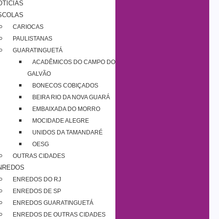
OTÍCIAS
SCOLAS
CARIOCAS
PAULISTANAS
GUARATINGUETÁ
ACADÊMICOS DO CAMPO DO
GALVÃO
BONECOS COBIÇADOS
BEIRA RIO DA NOVA GUARÁ
EMBAIXADA DO MORRO
MOCIDADE ALEGRE
UNIDOS DA TAMANDARÉ
OESG
OUTRAS CIDADES
NREDOS
ENREDOS DO RJ
ENREDOS DE SP
ENREDOS GUARATINGUETÁ
ENREDOS DE OUTRAS CIDADES