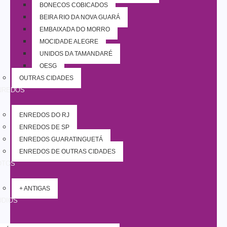
BONECOS COBIÇADOS
BEIRA RIO DA NOVA GUARÁ
EMBAIXADA DO MORRO
MOCIDADE ALEGRE
UNIDOS DA TAMANDARÉ
OESG
OUTRAS CIDADES
NREDOS
ENREDOS DO RJ
ENREDOS DE SP
ENREDOS GUARATINGUETÁ
ENREDOS DE OUTRAS CIDADES
OTOS
+ ANTIGAS
UDIOS