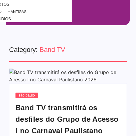
OTOS
+ ANTIGAS
UDIOS
Category:
Band TV
são paulo
Band TV transmitirá os
desfiles do Grupo de Acesso
I no Carnaval Paulistano