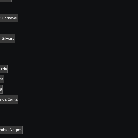
e Carnaval
 Silveira
uetá
ta
ia
os da Santa
Rubro-Negros