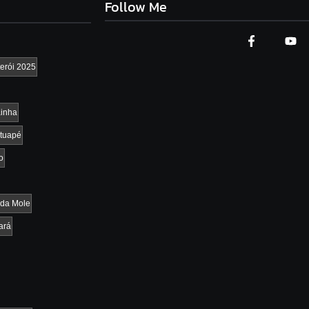
Follow Me
erói 2025
inha
tuapé
o
da Mole
ará