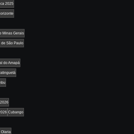
oca 2025
orizonte
e Minas Gerais
 de São Paulo
al do Amapá
atinguetá
mbu
2026
2026
Cubango
 Olaria