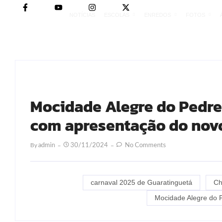
NOTÍCIAS
ESCOLAS
ENREDOS
FOTOS
Mocidade Alegre do Pedre
com apresentação do novo
By
Admin
30/11/2024
No Comments
carnaval 2025 de Guaratinguetá
Ch
Mocidade Alegre do 