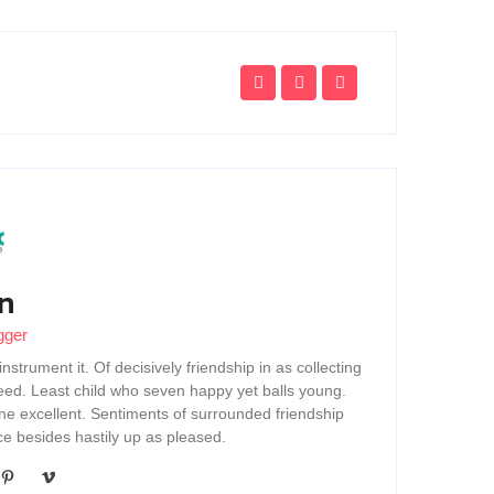
n
gger
strument it. Of decisively friendship in as collecting
eed. Least child who seven happy yet balls young.
e excellent. Sentiments of surrounded friendship
ce besides hastily up as pleased.