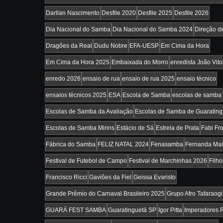
Darllan Nascimento
Desfile 2020
Desfile 2025
Desfile 2026
Dia Nacional do Samba
Dia Nacional do Samba 2024
Direção d
Dragões da Real
Dudu Nobre
EFA-UESP
Em Cima da Hora
Em Cima da Hora 2025
Embaixada do Morro
enredista João Vitor
enredo 2026
ensaio de rua
ensaio de rua 2025
ensaio técnico
ensaios técnicos 2025
ESA
Escola de Samba
escolas de samba
Escolas de Samba da Avaliação
Escolas de Samba de Guarating
Escolas de Samba Mirins
Estácio de Sá
Estrela de Prata
Fabi Fro
Fábrica do Samba
FELIZ NATAL 2024
Fenasamba
Fernanda Ma
Festival de Futebol de Campo
Festival de Marchinhas 2026
Filh
Francisco Ricci
Gaviões da Fiel
Geissa Evaristo
Grande Prêmio do Carnaval Brasileiro 2025
Grupo Afro Tafaraogi
GUARÁ FEST SAMBA
Guaratinguetá SP
Igor Pitta
Imperadores 