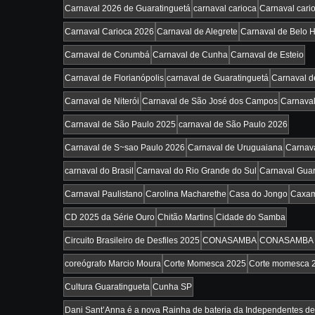
Carnaval 2026 de Guaratinguetá
carnaval carioca
Carnaval cari
Carnaval Carioca 2026
Carnaval de Alegrete
Carnaval de Belo H
Carnaval de Corumbá
Carnaval de Cunha
Carnaval de Esteio
Carnaval de Florianópolis
carnaval de Guaratinguetá
Carnaval d
Carnaval de Niterói
Carnaval de São José dos Campos
Carnaval
Carnaval de São Paulo 2025
carnaval de São Paulo 2026
Carnaval de S~sao Paulo 2026
Carnaval de Uruguaiana
Carnav
carnaval do Brasil
Carnaval do Rio Grande do Sul
Carnaval Guar
Carnaval Paulistano
Carolina Macharethe
Casa do Jongo
Caxa
CD 2025 da Série Ouro
Chitão Martins
Cidade do Samba
Circuito Brasileiro de Desfiles 2025
CONASAMBA
CONASAMBA 
coreógrafo Marcio Moura
Corte Momesca 2025
Corte momesca 
Cultura Guaratingueta
Cunha SP
Dani Sant’Anna é a nova Rainha de bateria da Independentes de