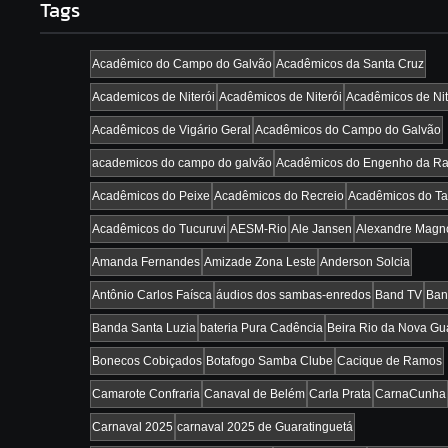
Tags
Acadêmico do Campo do Galvão
Acadêmicos da Santa Cruz
Academicos de Niterói
Acadêmicos de Niterói
Acadêmicos de Nit
Acadêmicos de Vigário Geral
Acadêmicos do Campo do Galvão
academicos do campo do galvão
Acadêmicos do Engenho da Ra
Acadêmicos do Peixe
Acadêmicos do Recreio
Acadêmicos do Ta
Acadêmicos do Tucuruvi
AESM-Rio
Ale Jansen
Alexandre Magn
Amanda Fernandes
Amizade Zona Leste
Anderson Solcia
Antônio Carlos Faísca
áudios dos sambas-enredos
Band TV
Ban
Banda Santa Luzia
bateria Pura Cadência
Beira Rio da Nova Gu
Bonecos Cobiçados
Botafogo Samba Clube
Cacique de Ramos
Camarote Confraria
Canaval de Belém
Carla Prata
CarnaCunha
Carnaval 2025
carnaval 2025 de Guaratinguetá