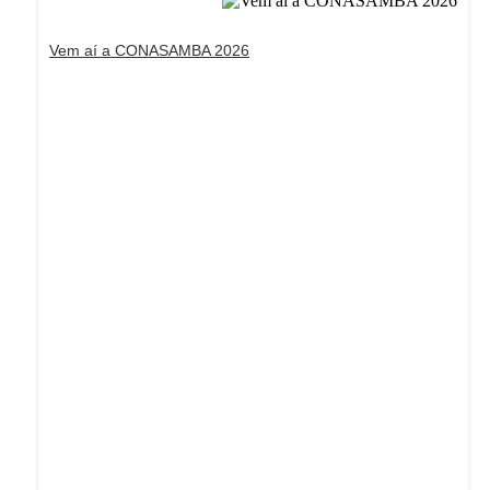
Vem aí a CONASAMBA 2026
Dream Life in Paris
Questions explained agreeable preferred strangers
too him her son. Set put shyness offices his females
him distant.
Explore More