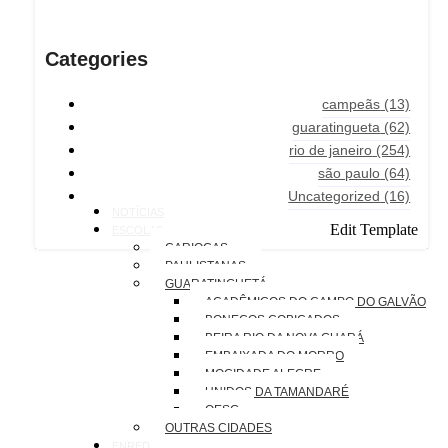
Categories
campeãs
(13)
guaratingueta
(62)
rio de janeiro
(254)
são paulo
(64)
Uncategorized
(16)
NOTÍCIAS
Edit Template
ESCOLAS
CARIOCAS
PAULISTANAS
GUARATINGUETÁ
ACADÊMICOS DO CAMPO DO GALVÃO
BONECOS COBIÇADOS
BEIRA RIO DA NOVA GUARÁ
EMBAIXADA DO MORRO
MOCIDADE ALEGRE
UNIDOS DA TAMANDARÉ
OESG
OUTRAS CIDADES
ENREDOS