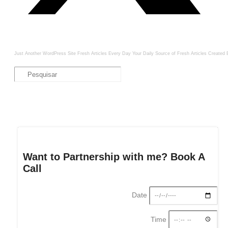
Just Another WordPress Site
Fresh Articles Every Day
Your Daily Source of Fresh Articles
Created 
Want to Partnership with me? Book A
Call
Date
Time