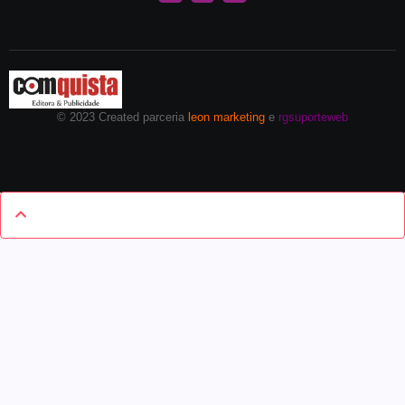
© 2023 Created parceria
leon marketing
e
rgsuporteweb