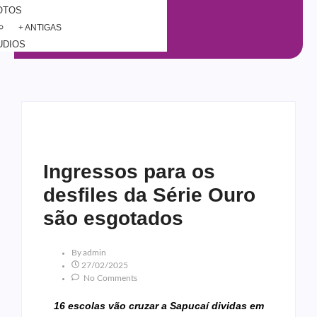
OTOS
+ ANTIGAS
UDIOS
Ingressos para os
desfiles da Série Ouro
são esgotados
By
Admin
27/02/2025
No Comments
16 escolas vão cruzar a Sapucaí dividas em