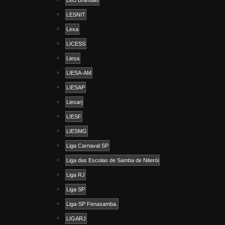
Leci Brandão
LESNIT
Lexa
LICESS
Liesa
LIESA-AM
LIESAP
Liesarj
LIESF
LIESMG
Liga Carnaval SP
Liga das Escolas de Samba de Niterói
Liga RJ
Liga SP
Liga-SP Fenasamba.
LIGARJ