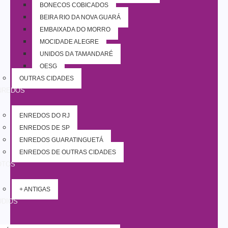
BONECOS COBIÇADOS
BEIRA RIO DA NOVA GUARÁ
EMBAIXADA DO MORRO
MOCIDADE ALEGRE
UNIDOS DA TAMANDARÉ
OESG
OUTRAS CIDADES
NREDOS
ENREDOS DO RJ
ENREDOS DE SP
ENREDOS GUARATINGUETÁ
ENREDOS DE OUTRAS CIDADES
OTOS
+ ANTIGAS
UDIOS