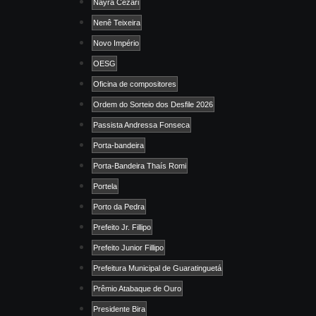
Nayra Cezari
Nenê Teixeira
Novo Império
OESG
Oficina de compositores
Ordem do Sorteio dos Desfile 2026
Passista Andressa Fonseca
Porta-bandeira
Porta-Bandeira Thaís Romi
Portela
Porto da Pedra
Prefeito Jr. Fillipo
Prefeito Junior Fillipo
Prefeitura Municipal de Guaratinguetá
Prêmio Atabaque de Ouro
Presidente Bira