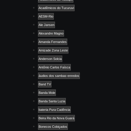
Acadêmicos do Tucuruvi
AESM-Rio
Ale Jansen
Alexandre Magno
Amanda Fernandes
Amizade Zona Leste
Anderson Solcia
Antônio Carlos Faísca
áudios dos sambas-enredos
Band TV
Banda Mole
Banda Santa Luzia
bateria Pura Cadência
Beira Rio da Nova Guará
Bonecos Cobiçados