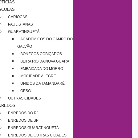
OTÍCIAS
SCOLAS
CARIOCAS
PAULISTANAS
GUARATINGUETÁ
ACADÊMICOS DO CAMPO DO
GALVÃO
BONECOS COBIÇADOS
BEIRA RIO DA NOVA GUARÁ
EMBAIXADA DO MORRO
MOCIDADE ALEGRE
UNIDOS DA TAMANDARÉ
OESG
OUTRAS CIDADES
NREDOS
ENREDOS DO RJ
ENREDOS DE SP
ENREDOS GUARATINGUETÁ
ENREDOS DE OUTRAS CIDADES