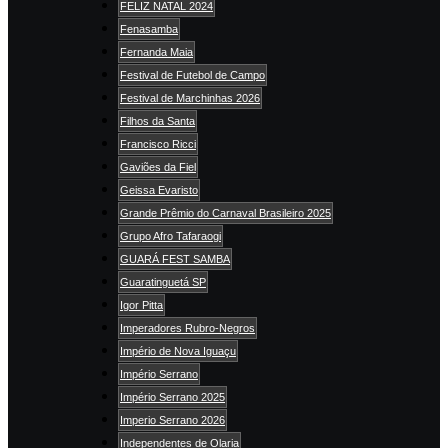
FELIZ NATAL 2024
Fenasamba
Fernanda Maia
Festival de Futebol de Campo
Festival de Marchinhas 2026
Filhos da Santa
Francisco Ricci
Gaviões da Fiel
Geissa Evaristo
Grande Prêmio do Carnaval Brasileiro 2025
Grupo Afro Tafaraogi
GUARÁ FEST SAMBA
Guaratinguetá SP
Igor Pitta
Imperadores Rubro-Negros
Império de Nova Iguaçu
Império Serrano
Império Serrano 2025
Imperio Serrano 2026
Independentes de Olaria