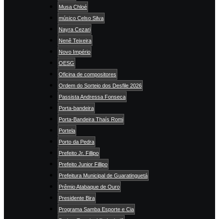
Musa Chloé
músico Celso Silva
Nayra Cezari
Nenê Teixeira
Novo Império
OESG
Oficina de compositores
Ordem do Sorteio dos Desfile 2026
Passista Andressa Fonseca
Porta-bandeira
Porta-Bandeira Thaís Romi
Portela
Porto da Pedra
Prefeito Jr. Fillipo
Prefeito Junior Fillipo
Prefeitura Municipal de Guaratinguetá
Prêmio Atabaque de Ouro
Presidente Bira
Programa Samba Esporte e Cia