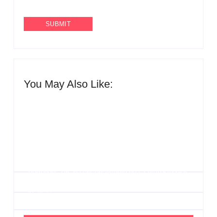
You May Also Like:
Agenda do Samba: Guará e Região – Confira os
eventos!
By
Admin
UESP realiza sorteio do Carnaval 2027 neste
domingo, 7/6, no encerramento do CONAISAMBA
By
Admin