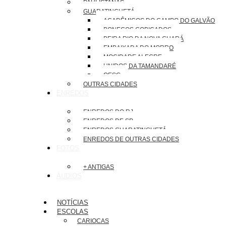
PAULISTANAS
GUARATINGUETÁ
ACADÊMICOS DO CAMPO DO GALVÃO
BONECOS COBIÇADOS
BEIRA RIO DA NOVA GUARÁ
EMBAIXADA DO MORRO
MOCIDADE ALEGRE
UNIDOS DA TAMANDARÉ
OESG
OUTRAS CIDADES
ENREDOS
ENREDOS DO RJ
ENREDOS DE SP
ENREDOS GUARATINGUETÁ
ENREDOS DE OUTRAS CIDADES
FOTOS
+ ANTIGAS
ÁUDIOS
NOTÍCIAS
ESCOLAS
CARIOCAS