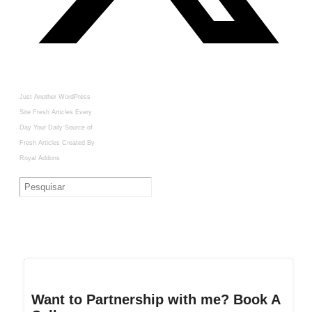
Just Another WordPress
Site
Fresh Articles Every
Day
Your Daily Source of
Fresh Articles
Created By
Royal Addons
Want to Partnership with me? Book A