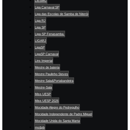
LIESMG
Liga Carnaval SP
Liga das Escolas de Samba de Niterói
Liga RJ
Liga SP
Liga-SP Fenasamba.
LIGARJ
LigaSP
LigaSP Carnaval
Lins Imperial
Mestre de bateria
Mestre Paulinho Steves
Mestre Sala&Portabandeira
Mestre-Sala
Miss UESP
Miss UESP 2026
Mocidade Alegre do Pedregulho
Mocidade Independente de Padre Miguel
Mocidade Unida do Santa Marta
ms&pb