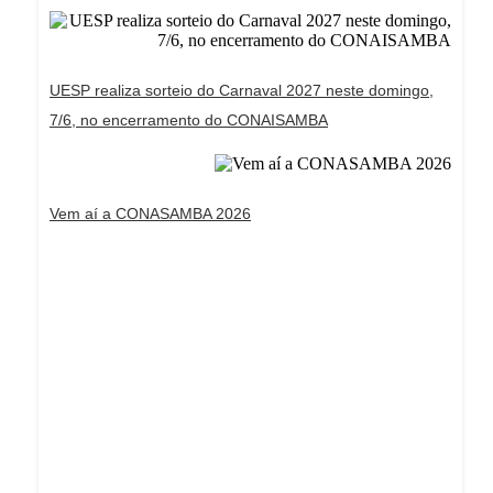
UESP realiza sorteio do Carnaval 2027 neste domingo,
7/6, no encerramento do CONAISAMBA
Vem aí a CONASAMBA 2026
Dream Life in Paris
Questions explained agreeable preferred strangers
too him her son. Set put shyness offices his
females him distant.
Explore More