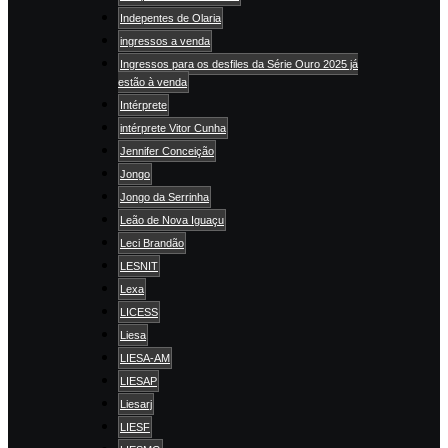
Indepentes de Olaria
ingressos a venda
Ingressos para os desfiles da Série Ouro 2025 já
estão à venda
Intérprete
intérprete Vitor Cunha
Jennifer Conceição
Jongo
Jongo da Serrinha
Leão de Nova Iguaçu
Leci Brandão
LESNIT
Lexa
LICESS
Liesa
LIESA-AM
LIESAP
Liesarj
LIESF