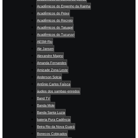
Acadêmicos do Engenho da Rainha
Acadêmicos do Peixe
Acadêmicos do Recreio
Acadêmicos do Tatuapé
Acadêmicos do Tucuruvi
AESM-Rio
Ale Jansen
Alexandre Magno
Amanda Fernandes
Amizade Zona Leste
Anderson Solcia
Antônio Carlos Faísca
áudios dos sambas-enredos
Band TV
Banda Mole
Banda Santa Luzia
bateria Pura Cadência
Beira Rio da Nova Guará
Bonecos Cobiçados